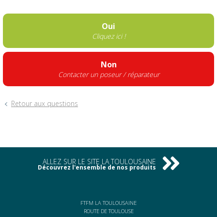
Oui
Cliquez ici !
Non
Contacter un poseur / réparateur
Retour aux questions
ALLEZ SUR LE SITE LA TOULOUSAINE
Découvrez l'ensemble de nos produits
FTFM LA TOULOUSAINE
ROUTE DE TOULOUSE