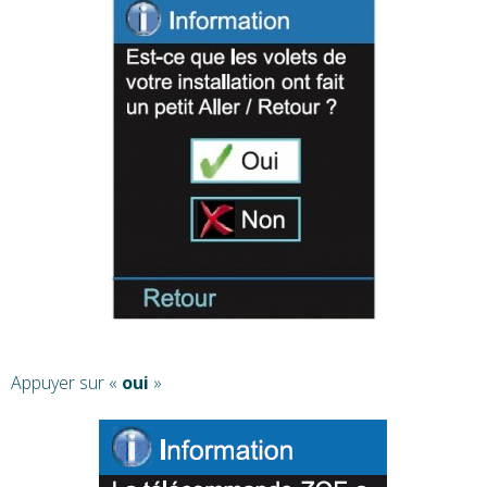
Appuyer sur «
oui
»