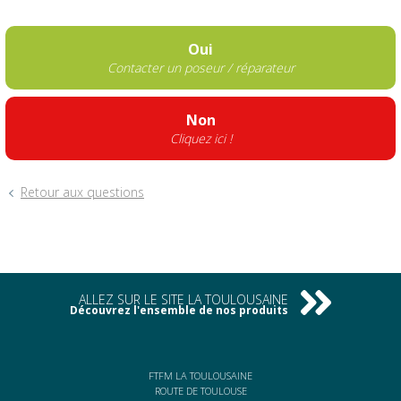
Oui
Contacter un poseur / réparateur
Non
Cliquez ici !
Retour aux questions
ALLEZ SUR LE SITE LA TOULOUSAINE
Découvrez l'ensemble de nos produits
FTFM LA TOULOUSAINE
ROUTE DE TOULOUSE