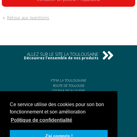
Retour aux questions
ALLEZ SUR LE SITE LA TOULOUSAINE
Découvrez l'ensemble de nos produits
FTFM LA TOULOUSAINE
ROUTE DE TOULOUSE
CS57668 ESCALQUENS
31676 LABÈGE CEDEX
Ce service utilise des cookies pour son bon
Tél. 05 61 75 31 00
Fax. 05 61 75 31 11
fonctionnement et son amélioration
Politique de confidentialité
J'ai compris !