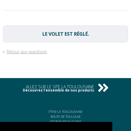
LE VOLET EST RÉGLÉ.
Retour aux questions
ALLEZ SUR LE SITE LA TOULOUSAINE
Découvrez l'ensemble de nos produits
FTFM LA TOULOUSAINE
ROUTE DE TOULOUSE
CS57668 ESCALQUENS
31676 LABÈGE CEDEX