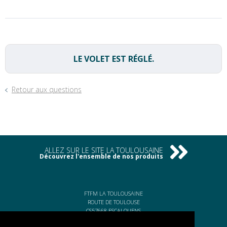
LE VOLET EST RÉGLÉ.
Retour aux questions
ALLEZ SUR LE SITE LA TOULOUSAINE
Découvrez l'ensemble de nos produits
FTFM LA TOULOUSAINE
ROUTE DE TOULOUSE
CS57668 ESCALQUENS
31676 LABÈGE CEDEX