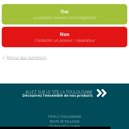
Oui
La position favorite est enregistrée
Non
Contacter un poseur / réparateur
Retour aux questions
ALLEZ SUR LE SITE LA TOULOUSAINE
Découvrez l'ensemble de nos produits
FTFM LA TOULOUSAINE
ROUTE DE TOULOUSE
CS57668 ESCALQUENS