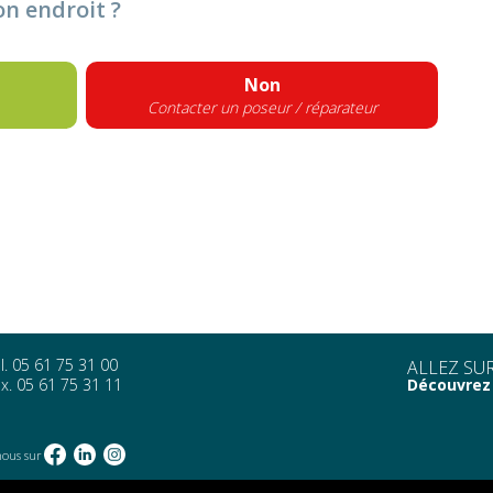
bon endroit ?
Non
Contacter un poseur / réparateur
l. 05 61 75 31 00
ALLEZ SUR
x. 05 61 75 31 11
Découvrez 
nous sur