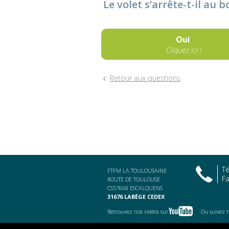
Le volet s’arrête-t-il au 
Oui
Cliquez ici !
Retour aux questions
Té
FTFM LA TOULOUSAINE
Fa
ROUTE DE TOULOUSE
CS57668 ESCALQUENS
31676 LABÈGE CEDEX
Retrouvez nos vidéos sur
Ou suivez 