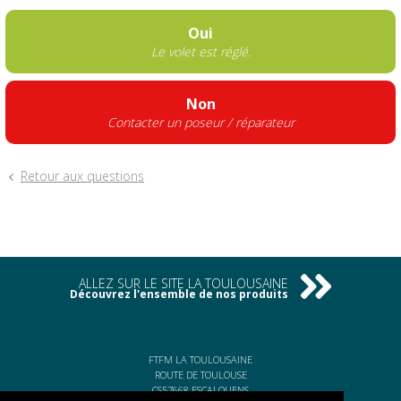
Oui
Le volet est réglé.
Non
Contacter un poseur / réparateur
Retour aux questions
ALLEZ SUR LE SITE LA TOULOUSAINE
Découvrez l'ensemble de nos produits
FTFM LA TOULOUSAINE
ROUTE DE TOULOUSE
CS57668 ESCALQUENS