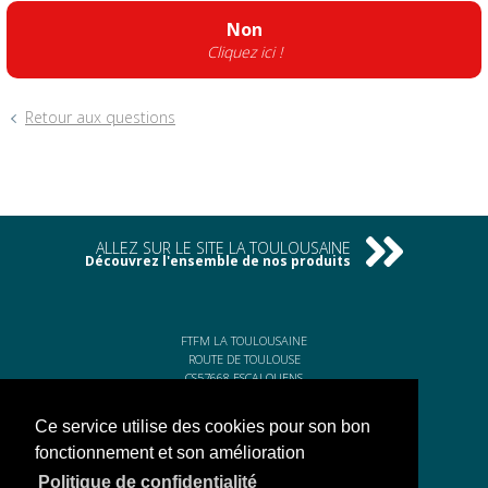
Non
Cliquez ici !
Retour aux questions
ALLEZ SUR LE SITE LA TOULOUSAINE
Découvrez l'ensemble de nos produits
FTFM LA TOULOUSAINE
ROUTE DE TOULOUSE
CS57668 ESCALQUENS
31676 LABÈGE CEDEX
Ce service utilise des cookies pour son bon
Tél. 05 61 75 31 00
Fax. 05 61 75 31 11
fonctionnement et son amélioration
Politique de confidentialité