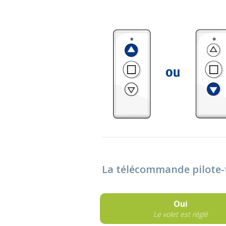
La télécommande pilote-t-
Oui
Le volet est réglé