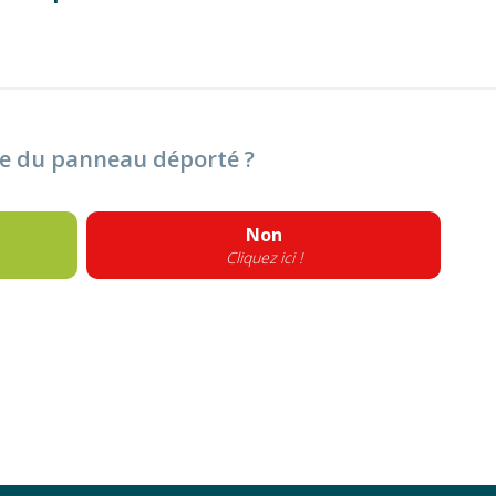
le du panneau déporté ?
Non
Cliquez ici !