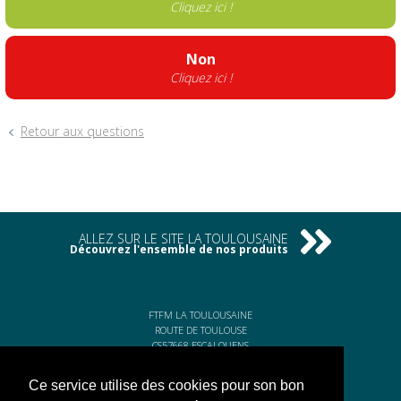
Cliquez ici !
Non
Cliquez ici !
Retour aux questions
ALLEZ SUR LE SITE LA TOULOUSAINE
Découvrez l'ensemble de nos produits
FTFM LA TOULOUSAINE
ROUTE DE TOULOUSE
CS57668 ESCALQUENS
31676 LABÈGE CEDEX
Ce service utilise des cookies pour son bon
Tél. 05 61 75 31 00