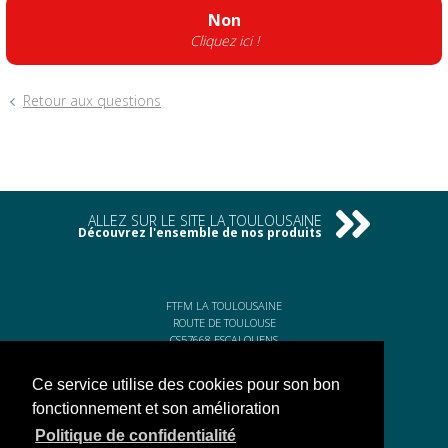
Non
Cliquez ici !
Retour aux questions
ALLEZ SUR LE SITE LA TOULOUSAINE
Découvrez l'ensemble de nos produits
FTFM LA TOULOUSAINE
ROUTE DE TOULOUSE
CS57668 ESCALQUENS
31676 LABÈGE CEDEX
Ce service utilise des cookies pour son bon
Tél. 05 61 75 31 00
fonctionnement et son amélioration
Fax. 05 61 75 31 11
Politique de confidentialité