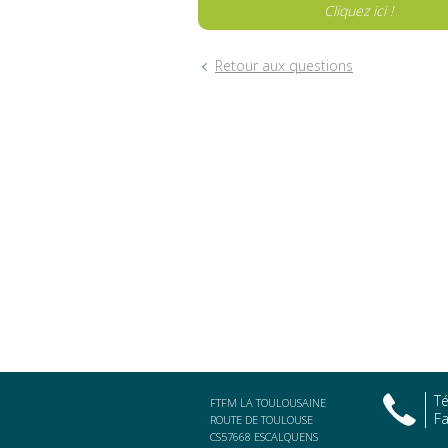
Cliquez ici !
Retour aux questions
Té
FTFM LA TOULOUSAINE
Fa
ROUTE DE TOULOUSE
CS57668 ESCALQUENS