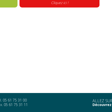
Cliquez ici !
l. 05 61 75 31 00
ALLEZ SUR
x. 05 61 75 31 11
Découvrez 